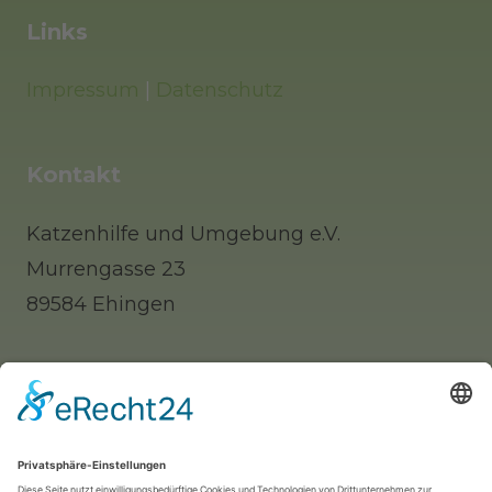
Links
Impressum
|
Datenschutz
Kontakt
Katzenhilfe und Umgebung e.V.
Murrengasse 23
89584 Ehingen
Tel: 0 73 91 / 77 0 88 65 (Telefonisch erst
nachmittags zu erreichen)
Whatsapp: 0177 / 9140312 (nur für Notfälle!)