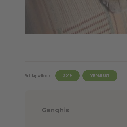
Schlagwörter
2019
VERMISST
Genghis