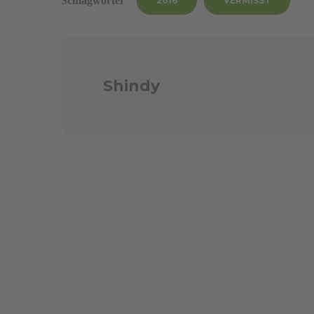
Schlagwörter
2016
VERMISST
Shindy