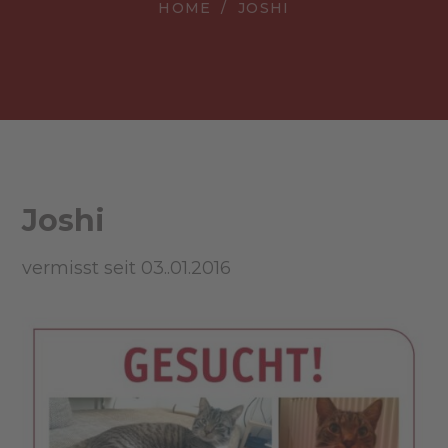
HOME
JOSHI
Joshi
vermisst seit 03..01.2016