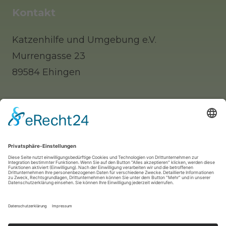
Kontakt
Katzenhilfe und Umgebung e.V.
Murrengasse 23
89584 Ehingen
Tel: 0 73 91 / 77 0 88 65 (Telefonisch erst
nachmittags zu erreichen)
Whatsapp: 0177 / 9140312 (nur für Notfälle!)
Mail:
info@katzenhilfe-ehingen.de