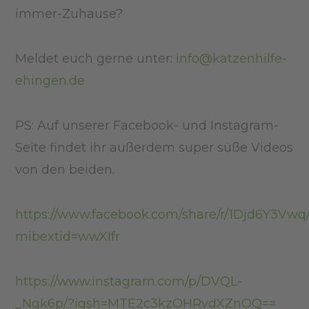
immer-Zuhause?
Meldet euch gerne unter:
info@katzenhilfe-
ehingen.de
PS: Auf unserer Facebook- und Instagram-
Seite findet ihr außerdem super süße Videos
von den beiden.
https://www.facebook.com/share/r/1Djd6Y3Vwq
mibextid=wwXIfr
https://www.instagram.com/p/DVQL-
_Ngk6p/?igsh=MTE2c3kzOHRvdXZnOQ==