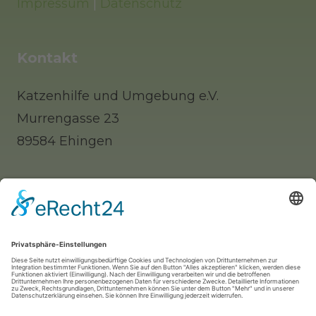
Impressum
|
Datenschutz
Kontakt
Katzenhilfe und Umgebung e.V.
Murrengasse 23
89584 Ehingen
Tel: 0 73 91 / 77 0 88 65 (Telefonisch erst
nachmittags zu erreichen)
Whatsapp: 0177 / 9140312 (nur für Notfälle!)
Mail:
info@katzenhilfe-ehingen.de