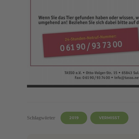
Schlagwörter
2019
VERMISST