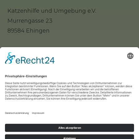
Katzenhilfe und Umgebung e.V.
Murrengasse 23
89584 Ehingen
Tel: 0 73 91 / 77 0 88 65 (Telefonisch erst
nachmittags zu erreichen)
Whatsapp: 0177 / 9140312 (nur für Notfälle!)
Mail:
info@katzenhilfe-ehingen.de