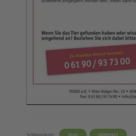
Schlagwörter
2020
VERMISST