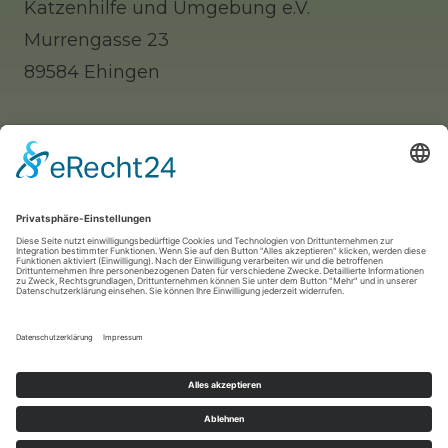
Katzenhilfe und Umgebung e.V.
Murrengasse 23
89584 Ehingen
Tel: 0 73 91 / 77 0 88 65 (Telefonisch erst
nachmittags zu erreichen)
Whatsapp: 0177 / 9140312 (nur für Notfälle!)
Mail:
info@katzenhilfe-ehingen.de
2024 -
Katzenhilfe Ehingen und Umgebung e.V
. -