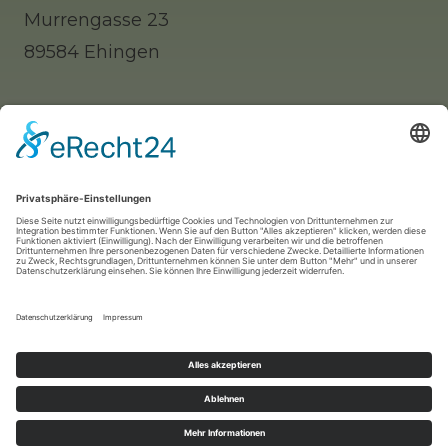
Murrengasse 23
89584 Ehingen
Tel: 0 73 91 / 77 0 88 65 (Telefonisch erst
nachmittags zu erreichen)
Whatsapp: 0177 / 9140312 (nur für Notfälle!)
Mail:
info@katzenhilfe-ehingen.de
2024 -
Katzenhilfe Ehingen und Umgebung e.V
. -
erstellt durch
HARMO