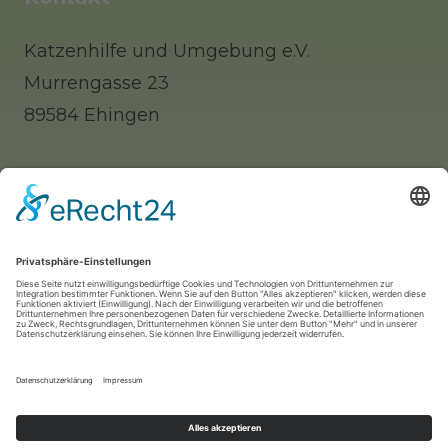
Katzenhilfe und Umgebung e.V.
Murrengasse 23
89584 Ehingen
Tel: 0 73 91 / 77 0 88 65 (Telefonisch erst
nachmittags zu erreichen)
Whatsapp: 0177 / 9140312 (nur für Notfälle!)
Mail:
info@katzenhilfe-ehingen.de