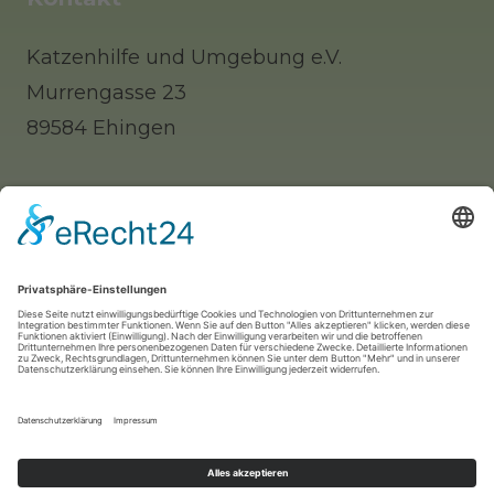
Katzenhilfe und Umgebung e.V.
Murrengasse 23
89584 Ehingen
Tel: 0 73 91 / 77 0 88 65 (Telefonisch erst
nachmittags zu erreichen)
Whatsapp: 0177 / 9140312 (nur für Notfälle!)
Mail:
info@katzenhilfe-ehingen.de