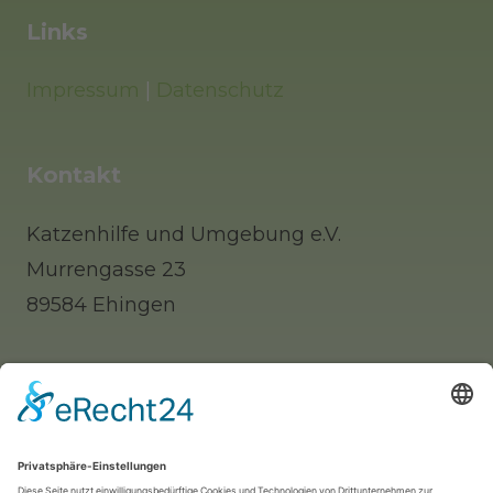
Links
Impressum
|
Datenschutz
Kontakt
Katzenhilfe und Umgebung e.V.
Murrengasse 23
89584 Ehingen
Tel: 0 73 91 / 77 0 88 65 (Telefonisch erst
nachmittags zu erreichen)
Whatsapp: 0177 / 9140312 (nur für Notfälle!)