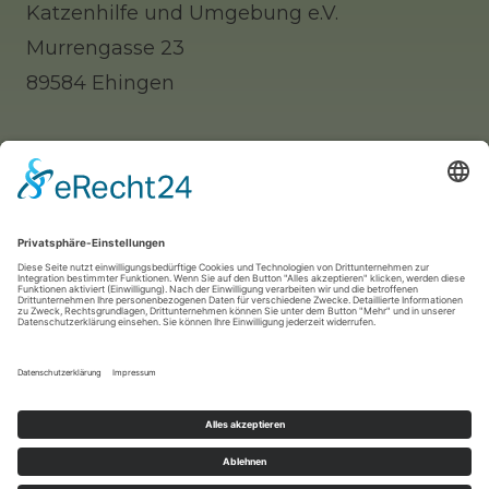
Katzenhilfe und Umgebung e.V.
Murrengasse 23
89584 Ehingen
Tel: 0 73 91 / 77 0 88 65 (Telefonisch erst
nachmittags zu erreichen)
Whatsapp: 0177 / 9140312 (nur für Notfälle!)
Mail:
info@katzenhilfe-ehingen.de
2024 -
Katzenhilfe Ehingen und Umgebung e.V
. -